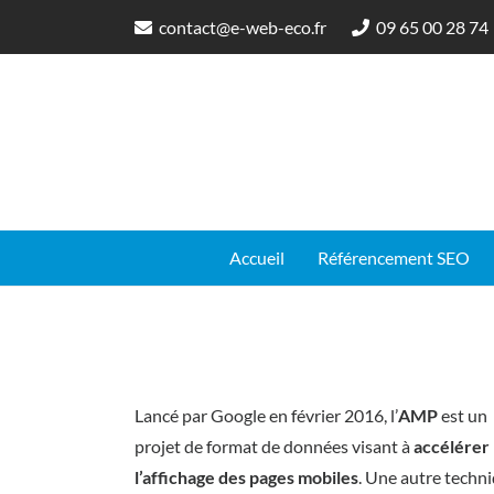
contact@e-web-eco.fr
09 65 00 28 74
Accueil
Référencement SEO
Lancé par Google en février 2016, l’
AMP
est un
projet de format de données visant à
accélérer
l’affichage des pages mobiles
. Une autre techn