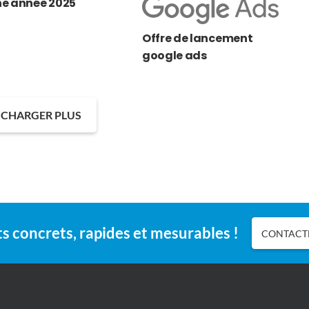
e année 2025
Offre de lancement
google ads
CHARGER PLUS
s concrets, rapides et mesurables !
CONTACTE