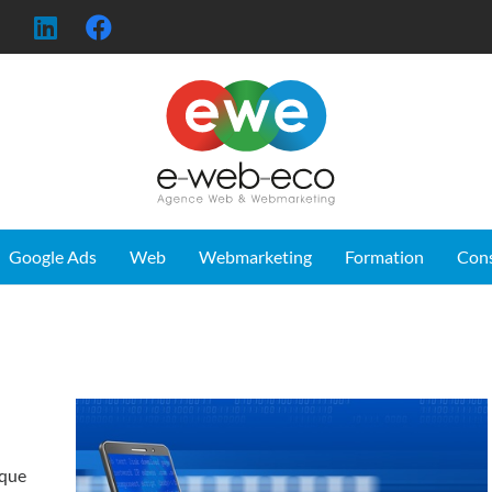
Google Ads
Web
Webmarketing
Formation
Con
ique