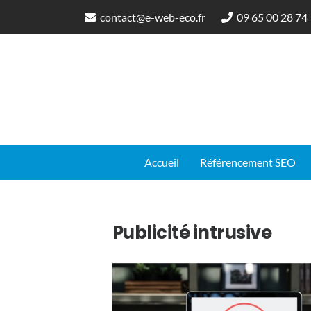
contact@e-web-eco.fr
09 65 00 28 74
Accueil
Référencement SEO
Publicité intrusive