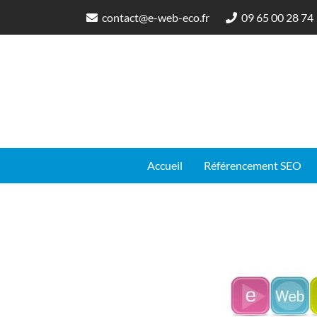
contact@e-web-eco.fr
09 65 00 28 74
Accueil
Référencement SEO