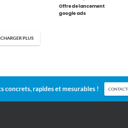
Offre de lancement
google ads
CHARGER PLUS
s concrets, rapides et mesurables !
CONTACTE